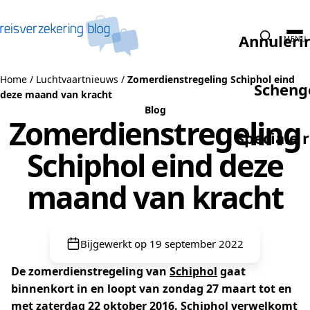
Naar de inhoud
Annuleri
MENU
Home
/
Luchtvaartnieuws
/
Zomerdienstregeling Schiphol eind
Scheng
deze maand van kracht
Blog
Zomerdienstregeling
Speciale 
Schiphol eind deze
maand van kracht
Bijgewerkt op 19 september 2022
De zomerdienstregeling van
Schiphol
gaat
binnenkort in en loopt van zondag 27 maart tot en
met zaterdag 22 oktober 2016. Schiphol
verwelkomt