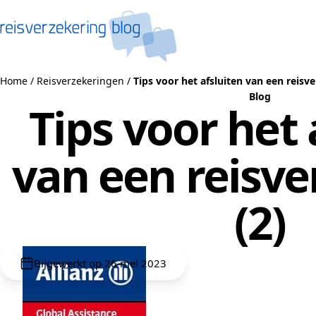
Naar de inhoud
Home
/
Reisverzekeringen
/
Tips voor het afsluiten van een reisve
Blog
Tips voor het 
van een reisve
(2)
Bijgewerkt op 26 mei 2023