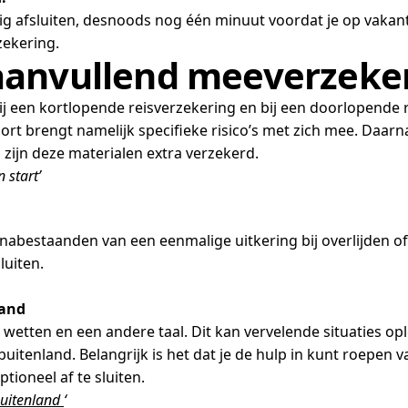
 afsluiten, desnoods nog één minuut voordat je op vakantie 
zekering.
aanvullend meeverzeke
e bij een kortlopende reisverzekering en bij een doorlopende
ort brengt namelijk specifieke risico’s met zich mee. Daarn
zijn deze materialen extra verzekerd.
 start’
abestaanden van een eenmalige uitkering bij overlijden of b
luiten.
land
, wetten en een andere taal. Dit kan vervelende situaties o
buitenland. Belangrijk is het dat je de hulp in kunt roepen 
tioneel af te sluiten.
buitenland
‘