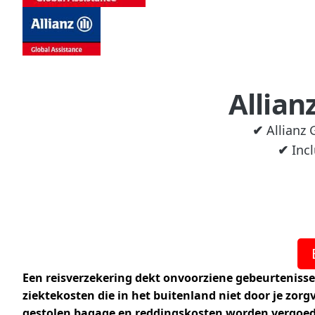
Allian
✔
Allianz 
✔
Incl
Een reisverzekering dekt onvoorziene gebeurtenisse
ziektekosten die in het buitenland niet door je zor
gestolen bagage en reddingskosten worden vergoed