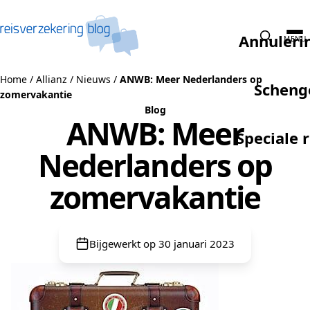
Naar de inhoud
Annuleri
MENU
Home
/
Allianz
/
Nieuws
/
ANWB: Meer Nederlanders op
Scheng
zomervakantie
Blog
ANWB: Meer
Speciale 
Nederlanders op
zomervakantie
Bijgewerkt op 30 januari 2023