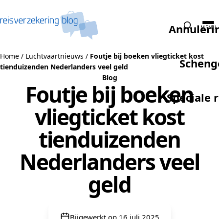
Naar de inhoud
Annuleri
MENU
Home
/
Luchtvaartnieuws
/
Foutje bij boeken vliegticket kost
Scheng
tienduizenden Nederlanders veel geld
Blog
Foutje bij boeken
Speciale 
vliegticket kost
tienduizenden
Nederlanders veel
geld
Bijgewerkt op 16 juli 2025