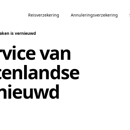
Reisverzekering
Annuleringsverzekering
Zaken is vernieuwd
vice van
tenlandse
rnieuwd