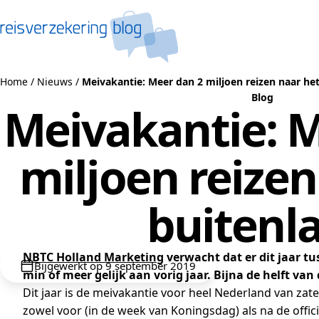
Naar de inhoud
Home
/
Nieuws
/
Meivakantie: Meer dan 2 miljoen reizen naar he
Blog
Meivakantie: M
miljoen reizen
buitenl
NBTC Holland Marketing
verwacht dat er dit jaar t
Bijgewerkt op 9 september 2019
min of meer gelijk aan vorig jaar. Bijna de helft va
Dit jaar is de meivakantie voor heel Nederland van za
zowel voor (in de week van Koningsdag) als na de offici