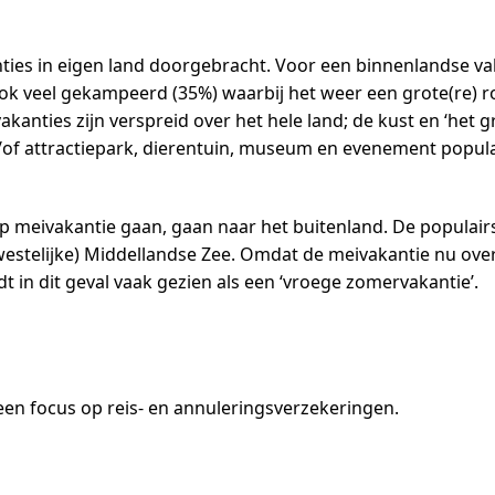
nties in eigen land doorgebracht. Voor een binnenlandse v
 veel gekampeerd (35%) waarbij het weer een grote(re) rol
kanties zijn verspreid over het hele land; de kust en ‘het 
of attractiepark, dierentuin, museum en evenement populair
 op meivakantie gaan, gaan naar het buitenland. De popula
westelijke) Middellandse Zee. Omdat de meivakantie nu over
t in dit geval vaak gezien als een ‘vroege zomervakantie’.
en focus op reis- en annuleringsverzekeringen.