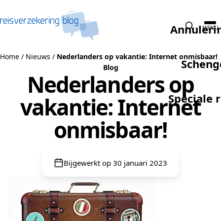
Naar de inhoud
Annuleri
MENU
Home
/
Nieuws
/
Nederlanders op vakantie: Internet onmisbaar!
Scheng
Blog
Nederlanders op
Speciale 
vakantie: Internet
onmisbaar!
Bijgewerkt op 30 januari 2023