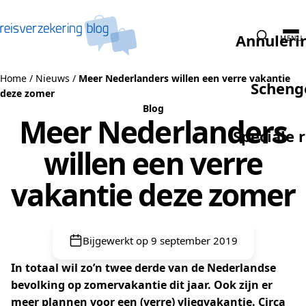
Naar de inhoud
Annuleri
MENU
Home
/
Nieuws
/
Meer Nederlanders willen een verre vakantie
Scheng
deze zomer
Blog
Meer Nederlanders
Speciale 
willen een verre
vakantie deze zomer
Bijgewerkt op 9 september 2019
In totaal wil zo’n twee derde van de Nederlandse
bevolking op zomervakantie dit jaar. Ook zijn er
meer plannen voor een (verre) vliegvakantie
. Circa