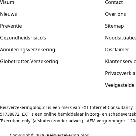
Visum
Contact
Nieuws
Over ons
Preventie
Sitemap
Gezondheidsrisico’s
Noodsituatie
Annuleringsverzekering
Disclaimer
Globetrotter Verzekering
Klantenservi
Privacyverkla
Veelgestelde
Reisverzekeringblog.nl is een merk van EXT Internet Consultancy 
51738872. EXT is een online bemiddelaar in zorg- en schadeverzeke
'Execution only' (afsluiten zonder advies) - AFM vergunningnr: 1
Copyright © 2026 Reisverzekering blog