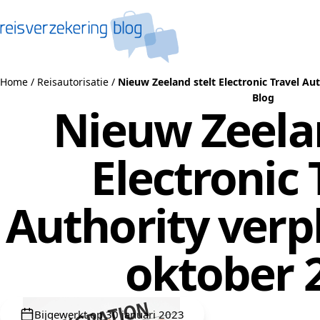
Naar de inhoud
Home
/
Reisautorisatie
/
Nieuw Zeeland stelt Electronic Travel Au
Blog
Nieuw Zeelan
Electronic 
Authority verpl
oktober 
Bijgewerkt op 30 januari 2023