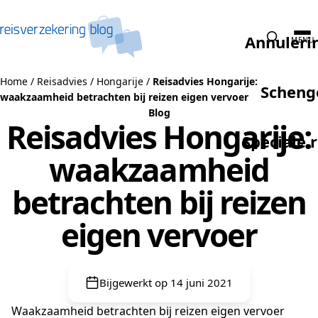
Naar de inhoud
Annuleri
MENU
Home
/
Reisadvies
/
Hongarije
/
Reisadvies Hongarije:
Scheng
waakzaamheid betrachten bij reizen eigen vervoer
Blog
Reisadvies Hongarije:
Speciale 
waakzaamheid
betrachten bij reizen
eigen vervoer
Bijgewerkt op 14 juni 2021
Waakzaamheid betrachten bij reizen eigen vervoer