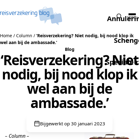
Naar de inhoud
Annuleri
MENU
Home
/
Column
/
‘Reisverzekering? Niet nodig, bij nood klop ik
Scheng
wel aan bij de ambassade.’
Blog
‘Reisverzekering? Niet
Speciale 
nodig, bij nood klop ik
wel aan bij de
ambassade.’
Bijgewerkt op 30 januari 2023
– Column –