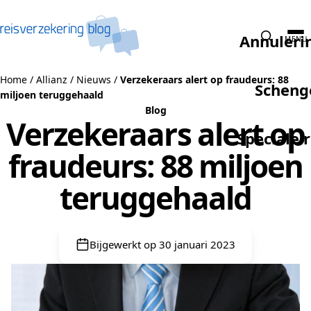
Naar de inhoud
Annuleri
MENU
Home
/
Allianz
/
Nieuws
/
Verzekeraars alert op fraudeurs: 88
Scheng
miljoen teruggehaald
Blog
Verzekeraars alert op
Speciale 
fraudeurs: 88 miljoen
teruggehaald
Bijgewerkt op 30 januari 2023