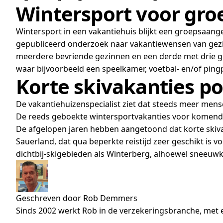
Wintersport voor gro
Wintersport in een vakantiehuis blijkt een groepsaange
gepubliceerd onderzoek naar vakantiewensen van gezi
meerdere bevriende gezinnen en een derde met drie ge
waar bijvoorbeeld een speelkamer, voetbal- en/of pingp
Korte skivakanties po
De vakantiehuizenspecialist ziet dat steeds meer mense
De reeds geboekte wintersportvakanties voor komend
De afgelopen jaren hebben aangetoond dat korte skiva
Sauerland, dat qua beperkte reistijd zeer geschikt is 
dichtbij-skigebieden als Winterberg, alhoewel sneeu
Geschreven door Rob Demmers
Sinds 2002 werkt Rob in de verzekeringsbranche, met e