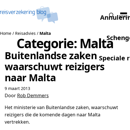
Naar de inhoud
Annuleri
MENU
Home
/
Reisadvies
/
Malta
Scheng
Categorie:
Malta
Buitenlandse zaken
Speciale 
waarschuwt reizigers
naar Malta
9 maart 2013
Door
Rob Demmers
Het ministerie van Buitenlandse zaken, waarschuwt
reizigers die de komende dagen naar Malta
vertrekken.