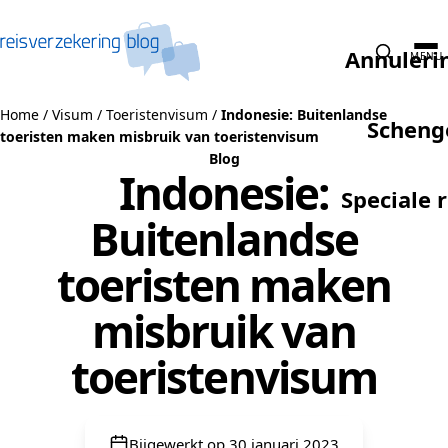
Naar de inhoud
Annuleri
MENU
Home
/
Visum
/
Toeristenvisum
/
Indonesie: Buitenlandse
Scheng
toeristen maken misbruik van toeristenvisum
Blog
Indonesie:
Speciale 
Buitenlandse
toeristen maken
misbruik van
toeristenvisum
Bijgewerkt op 30 januari 2023