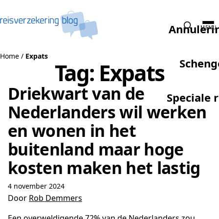
Naar de inhoud
Annuleri
MENU
Home
/
Expats
Scheng
Tag:
Expats
Driekwart van de
Speciale 
Nederlanders wil werken
en wonen in het
buitenland maar hoge
kosten maken het lastig
4 november 2024
Door
Rob Demmers
Een overweldigende 72% van de Nederlanders zou