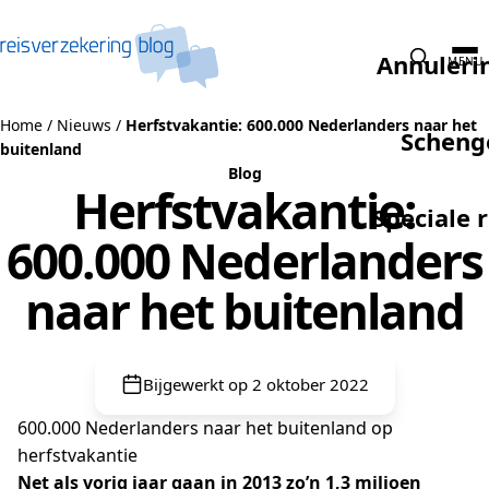
Naar de inhoud
Annuleri
MENU
Home
/
Nieuws
/
Herfstvakantie: 600.000 Nederlanders naar het
Scheng
buitenland
Blog
Herfstvakantie:
Speciale 
600.000 Nederlanders
naar het buitenland
Bijgewerkt op 2 oktober 2022
600.000 Nederlanders naar het buitenland op
herfstvakantie
Net als vorig jaar gaan in 2013 zo’n 1,3 miljoen