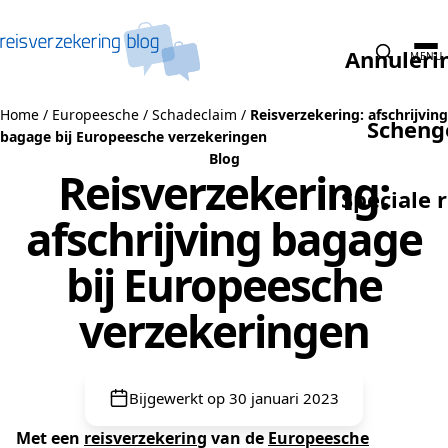
Naar de inhoud
Annuleri
MENU
Home
/
Europeesche
/
Schadeclaim
/
Reisverzekering: afschrijving
Scheng
bagage bij Europeesche verzekeringen
Blog
Reisverzekering:
Speciale 
afschrijving bagage
bij Europeesche
verzekeringen
Bijgewerkt op 30 januari 2023
Met een
reisverzekering
van de
Europeesche