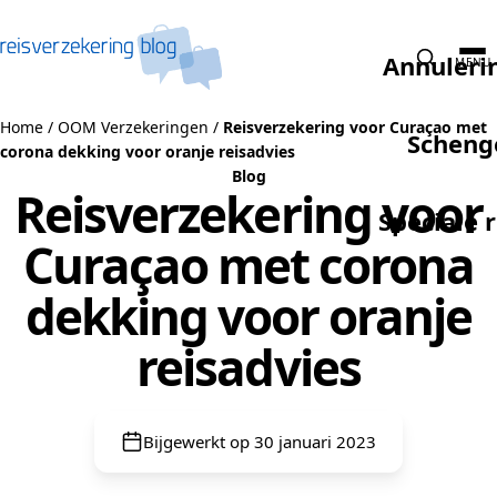
Naar de inhoud
Annuleri
MENU
Home
/
OOM Verzekeringen
/
Reisverzekering voor Curaçao met
Scheng
corona dekking voor oranje reisadvies
Blog
Reisverzekering voor
Speciale 
Curaçao met corona
dekking voor oranje
reisadvies
Bijgewerkt op 30 januari 2023