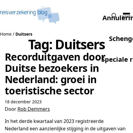
Naar de inhoud
Annuleri
MENU
Home
/
Duitsers
Scheng
Tag:
Duitsers
Recorduitgaven door
Speciale 
Duitse bezoekers in
Nederland: groei in
toeristische sector
18 december 2023
Door
Rob Demmers
In het derde kwartaal van 2023 registreerde
Nederland een aanzienlijke stijging in de uitgaven van