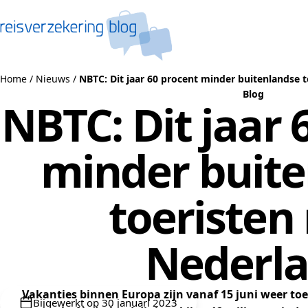
Naar de inhoud
Home
/
Nieuws
/
NBTC: Dit jaar 60 procent minder buitenlandse 
Blog
NBTC: Dit jaar 
minder buit
toeristen
Nederl
Vakanties binnen Europa zijn vanaf 15 juni weer toe
Bijgewerkt op 30 januari 2023