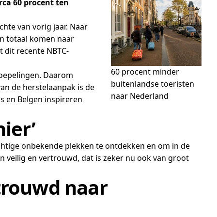
rca 60 procent ten
chte van vorig jaar. Naar
 In totaal komen naar
it dit recente NBTC-
60 procent minder
soepelingen. Daarom
buitenlandse toeristen
van de herstelaanpak is de
naar Nederland
rs en Belgen inspireren
hier’
rachtige onbekende plekken te ontdekken en om in de
En veilig en vertrouwd, dat is zeker nu ook van groot
rtrouwd naar