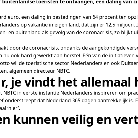
 buitenlandse toeristen te ontvangen, een daling van ci
ard euro, een daling in bestedingen van 64 procent ten opzi
anders op vakantie in eigen land, dat zijn er 12,5 miljoen.
n- en buitenland als gevolg van de coronacrisis, zo blijkt u
raakt door de coronacrisis, ondanks de aangekondigde ver
 nu ook hard gewerkt aan herstel. Eén van de initiatieven 
motto wil de toeristische sector Nederlanders en ook Duitse
nken, algemeen directeur
NBTC
.
r, je vindt het allemaal 
het NBTC in eerste instantie Nederlanders inspireren om p
tief onderstreept dat Nederland 365 dagen aantrekkelijk is. 
al ‘hier’.
en kunnen veilig en ve