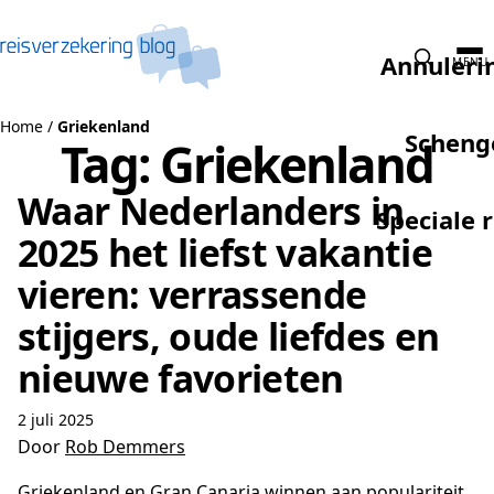
Naar de inhoud
Annuleri
MENU
Home
/
Griekenland
Scheng
Tag:
Griekenland
Waar Nederlanders in
Speciale 
2025 het liefst vakantie
vieren: verrassende
stijgers, oude liefdes en
nieuwe favorieten
2 juli 2025
Door
Rob Demmers
Griekenland en Gran Canaria winnen aan populariteit,