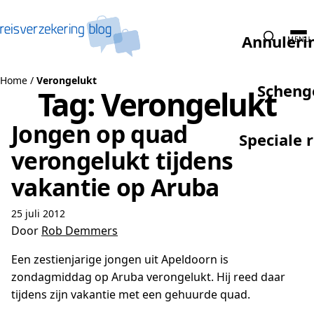
Naar de inhoud
Annuleri
MENU
Home
/
Verongelukt
Scheng
Tag:
Verongelukt
Jongen op quad
Speciale 
verongelukt tijdens
vakantie op Aruba
25 juli 2012
Door
Rob Demmers
Een zestienjarige jongen uit Apeldoorn is
zondagmiddag op Aruba verongelukt. Hij reed daar
tijdens zijn vakantie met een gehuurde quad.