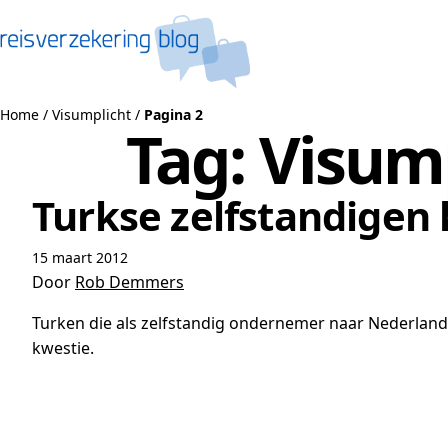
Naar de inhoud
Home
/
Visumplicht
/
Pagina 2
Tag:
Visum
Turkse zelfstandigen
15 maart 2012
Door
Rob Demmers
Turken die als zelfstandig ondernemer naar Nederland
kwestie.