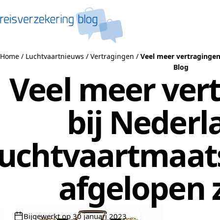
Naar de inhoud
Home
/
Luchtvaartnieuws
/
Vertragingen
/
Veel meer vertragingen
Blog
Veel meer ver
bij Nederl
luchtvaartmaat
afgelopen
Bijgewerkt op 30 januari 2023