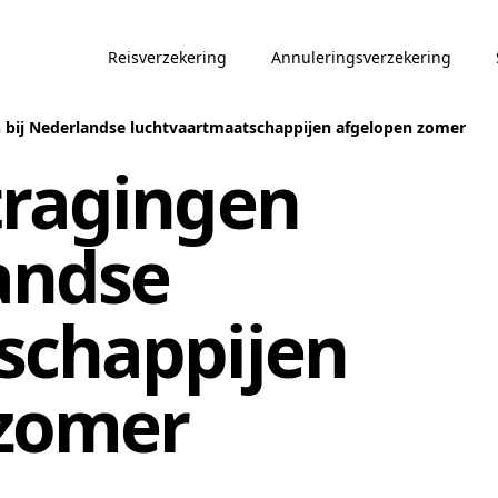
Reisverzekering
Annuleringsverzekering
 bij Nederlandse luchtvaartmaatschappijen afgelopen zomer
tragingen
andse
schappijen
 zomer