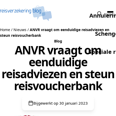
Naar de inhoud
Annuleri
MENU
Home
/
Nieuws
/
ANVR vraagt om eenduidige reisadviezen en
Scheng
steun reisvoucherbank
Blog
ANVR vraagt om
Speciale 
eenduidige
reisadviezen en steun
reisvoucherbank
Bijgewerkt op 30 januari 2023