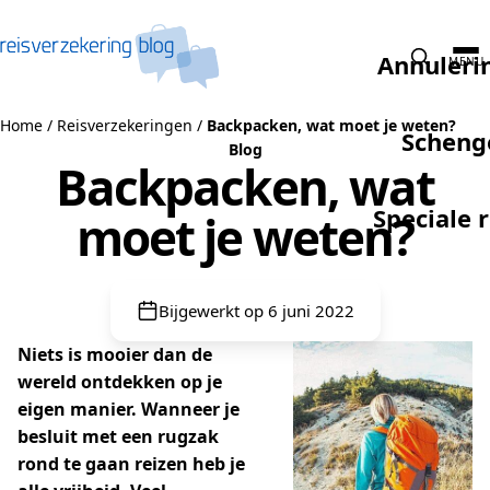
Naar de inhoud
Annuleri
MENU
Home
/
Reisverzekeringen
/
Backpacken, wat moet je weten?
Scheng
Blog
Backpacken, wat
Speciale 
moet je weten?
Bijgewerkt op 6 juni 2022
Niets is mooier dan de
wereld ontdekken op je
eigen manier. Wanneer je
besluit met een rugzak
rond te gaan reizen heb je