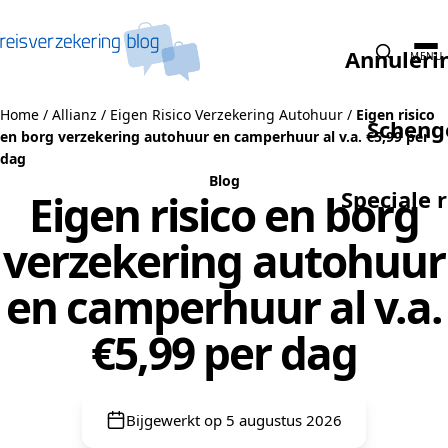
Naar de inhoud
Annuleri
MENU
Home
/
Allianz
/
Eigen Risico Verzekering Autohuur
/
Eigen risico
Scheng
en borg verzekering autohuur en camperhuur al v.a. €5,99 per
dag
Blog
Speciale 
Eigen risico en borg
verzekering autohuur
en camperhuur al v.a.
€5,99 per dag
Bijgewerkt op 5 augustus 2026