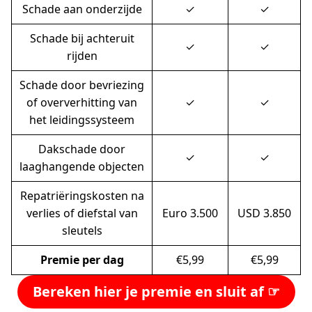
Schade aan onderzijde
✓
✓
Schade bij achteruit
✓
✓
rijden
Schade door bevriezing
of oververhitting van
✓
✓
het leidingssysteem
Daks­chade door
✓
✓
laaghangende objecten
Repatriëringskosten na
verlies of diefstal van
Euro 3.500
USD 3.850
sleutels
Premie per dag
€5,99
€5,99
Bereken hier je premie en sluit af ☞