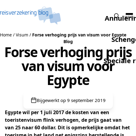
Naar de inhoud
Annuleri
MENU
Home
/
Visum
/
Forse verhoging prijs van visum voor Egypte
Scheng
Blog
Forse verhoging prijs
Speciale 
van visum voor
Egypte
Bijgewerkt op 9 september 2019
Egypte wil per 1 juli 2017 de kosten van een
toeristenvisum flink verhogen, de prijs gaat van
van 25 naar 60 dollar. Dit is opmerkelijke omdat het
toerisme in het land net enigszins herstellende is.