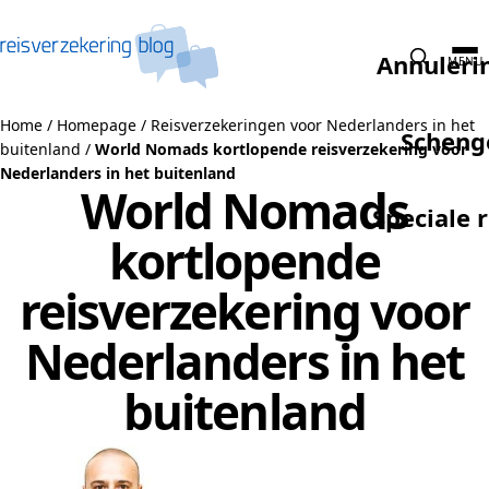
Naar de inhoud
Annuleri
MENU
Home
/
Homepage
/
Reisverzekeringen voor Nederlanders in het
Scheng
buitenland
/
World Nomads kortlopende reisverzekering voor
Nederlanders in het buitenland
World Nomads
Speciale 
kortlopende
reisverzekering voor
Nederlanders in het
buitenland