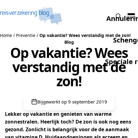
Naar de inhoud
Annuleri
MENU
Home
/
Preventie
/
Op vakantie? Wees verstandig met de zon!
Scheng
Blog
Op vakantie? Wees
Speciale 
verstandig met de
zon!
Bijgewerkt op 9 september 2019
Lekker op vakantie en genieten van warme
zonnestralen. Heerlijk toch? De zon is ook nog eens
gezond. Zonlicht is belangrijk voor de de aanmaak
van vitamine D. Huidaandoeningen als eczeem en