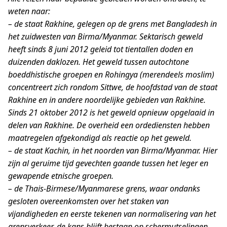
weten naar:
– de staat Rakhine, gelegen op de grens met Bangladesh in
het zuidwesten van Birma/Myanmar. Sektarisch geweld
heeft sinds 8 juni 2012 geleid tot tientallen doden en
duizenden daklozen. Het geweld tussen autochtone
boeddhistische groepen en Rohingya (merendeels moslim)
concentreert zich rondom Sittwe, de hoofdstad van de staat
Rakhine en in andere noordelijke gebieden van Rakhine.
Sinds 21 oktober 2012 is het geweld opnieuw opgelaaid in
delen van Rakhine. De overheid een ordediensten hebben
maatregelen afgekondigd als reactie op het geweld.
– de staat Kachin, in het noorden van Birma/Myanmar. Hier
zijn al geruime tijd gevechten gaande tussen het leger en
gewapende etnische groepen.
– de Thais-Birmese/Myanmarese grens, waar ondanks
gesloten overeenkomsten over het staken van
vijandigheden en eerste tekenen van normalisering van het
grensverkeer, de kans blijft bestaan op schermutselingen