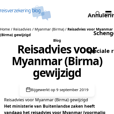
Naar de inhoud
Annuleri
MENU
Home
/
Reisadvies
/
Myanmar (Birma)
/
Reisadvies voor Myanmar
Scheng
(Birma) gewijzigd
Blog
Reisadvies voor
Speciale 
Myanmar (Birma)
gewijzigd
Bijgewerkt op 9 september 2019
Reisadvies voor Myanmar (Birma) gewijzigd
Het ministerie van Buitenlandse zaken heeft
vandaag het reisadvies voor Myanmar (voormalig