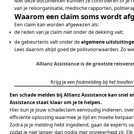
Met deze documenten kunnen ze controleren of je rec
van je reisorganisatie, medische rapporten, politiera
Waarom een claim soms wordt af
Een claim kan worden afgewezen als:
de reden van je claim niet onder de dekking valt;
de gebeurtenis valt onder de
algemene uitsluiting
Lees daarom altijd goed de polisvoorwaarden. Zo weet
Allianz Assistance is de grootste reisver
Krijg je
een foutmelding bij het invullen
Een schade melden bij Allianz Assistance kan snel e
Assistance staat klaar om je te helpen.
Hier kun je jouw schadeclaim eenvoudig indienen, ove
efficiënte oplossing waarmee je tijd en moeite bespaar
Zodra je je melding hebt ingediend, gaan de experts va
zodat je niet langer dan nodig met onzekerheid zit. Elk