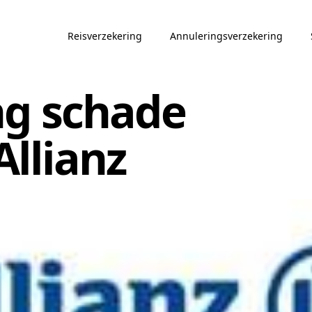
Reisverzekering
Annuleringsverzekering
ng schade
Allianz