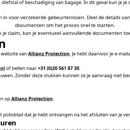
s, diefstal of beschadiging van bagage. In dit geval kun je 
aim in voor verzekerde gebeurtenissen. Deel de details v
documenten om het proces snel te starten.
n je claim, kan je eventueel aanvullende documenten to
n
e website van
Allianz
Protection
. Je hebt daarvoor je e-ma
.nl
of bellen naar
+31 (0)20 561 87 30
.
uwen. Zonder deze stukken kunnen ze je aanvraag niet beoor
ken op
Allianz Protection
.
 polisblad dat je hebt ontvangen na het afsluiten van je ve
turen