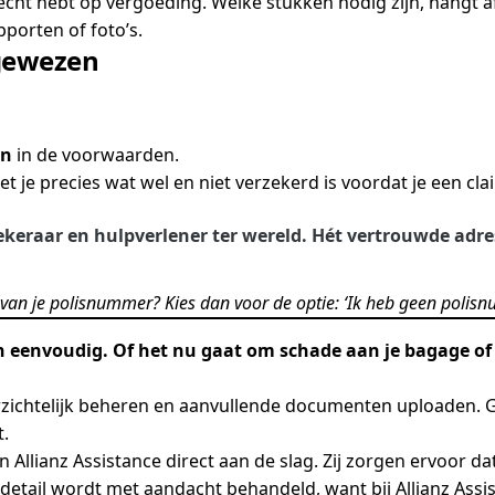
ht hebt op vergoeding. Welke stukken nodig zijn, hangt af
pporten of foto’s.
gewezen
en
in de voorwaarden.
 je precies wat wel en niet verzekerd is voordat je een clai
zekeraar en hulpverlener ter wereld. Hét vertrouwde adre
 van je polisnummer? Kies dan voor de optie: ‘Ik heb geen polisn
n eenvoudig. Of het nu gaat om schade aan je bagage of 
rzichtelijk beheren en aanvullende documenten uploaden. 
t.
n Allianz Assistance direct aan de slag. Zij zorgen ervoor d
 detail wordt met aandacht behandeld, want bij Allianz Assi