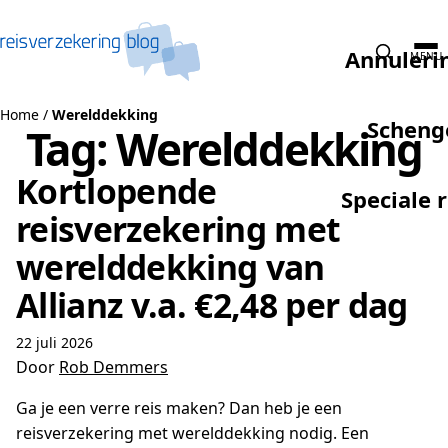
Naar de inhoud
Annuleri
MENU
Home
/
Werelddekking
Scheng
Tag:
Werelddekking
Kortlopende
Speciale 
reisverzekering met
werelddekking van
Allianz v.a. €2,48 per dag
22 juli 2026
Door
Rob Demmers
Ga je een verre reis maken? Dan heb je een
reisverzekering met werelddekking nodig. Een