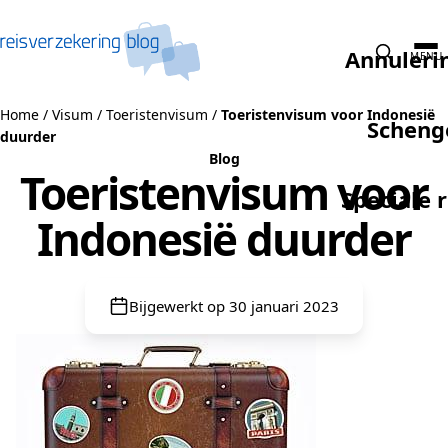
Naar de inhoud
Annuleri
MENU
Home
/
Visum
/
Toeristenvisum
/
Toeristenvisum voor Indonesië
Scheng
duurder
Blog
Toeristenvisum voor
Speciale 
Indonesië duurder
Bijgewerkt op 30 januari 2023