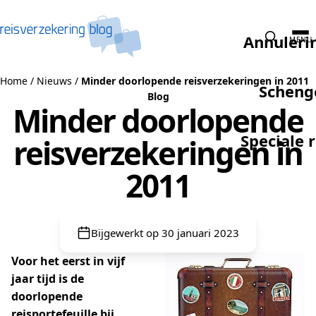
Naar de inhoud
Annuleri
MENU
Home
/
Nieuws
/
Minder doorlopende reisverzekeringen in 2011
Scheng
Blog
Minder doorlopende
Speciale 
reisverzekeringen in
2011
Bijgewerkt op 30 januari 2023
Voor het eerst in vijf
jaar tijd is de
doorlopende
reisportefeuille bij