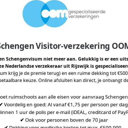
Schengen Visitor-verzekering OO
 een Schengenvisum niet meer aan. Gelukkig is er een uit
 Nederlandse verzekeraar uit Rijswijk is gespecialisee
isum krijg je de premie terug) en een ruime dekking tot €500
taalbare keuze. Online afsluiten kan direct, je ontvangt de
oet ruimschoots aan alle eisen voor aanvraag Schenge
✔
Voordelig en goed: Al vanaf €1,75 per persoon per dag
innen 1 uur de polis per e-mail (iDEAL, creditcard of PayP
✔
Ook voor personen boven de 70 jaar
✔
Dekking voor medische kosten tot max. €500.000,-