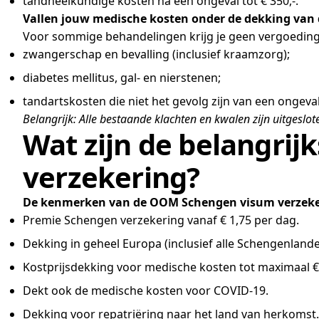
tandheelkundige kosten na een ongeval tot € 350,-.
Vallen jouw medische kosten onder de dekking van d
Voor sommige behandelingen krijg je geen vergoeding. D
zwangerschap en bevalling (inclusief kraamzorg);
diabetes mellitus, gal- en nierstenen;
tandartskosten die niet het gevolg zijn van een ongeval
Belangrijk: Alle bestaande klachten en kwalen zijn uitgeslot
Wat zijn de belangr
verzekering?
De kenmerken van de OOM Schengen visum verzeker
Premie Schengen verzekering vanaf € 1,75 per dag.
Dekking in geheel Europa (inclusief alle Schengenlande
Kostprijsdekking voor medische kosten tot maximaal €
Dekt ook de medische kosten voor COVID-19.
Dekking voor repatriëring naar het land van herkomst.