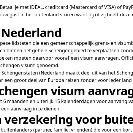
taal je met iDEAL, creditcard (Mastercard of VISA) of PayP
ouw gast in het buitenland sturen want hij of zij heeft dez
 Nederland
se lidstaten die een gemeenschappelijk grens- en visumbel
zich binnen het gehele Schengengebied te verplaatsen zonde
eken moeten daarvoor vooraf een visum aanvragen. Officieel
 ‘Schengen visum’ genoemd.
e Schengenstaten (Nederland maakt deel uit van het Schen
r een groot deel van Europa reizen zonder voor ieder land
Schengen visum aanvra
st 6 maanden en uiterlijk 15 kalenderdagen voor aanvang 
een aanvraag in te dienen.
verzekering voor buit
tenlanders (partner, familie, vrienden) die voor een kort 