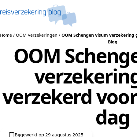
Naar de inhoud
Home
/
OOM Verzekeringen
/
OOM Schengen visum verzekering g
Blog
OOM Schenge
verzekerin
verzekerd voor
dag
Bijgewerkt op 29 augustus 2025