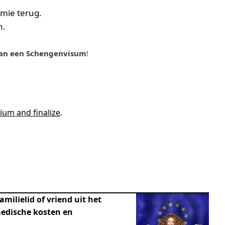
mie terug.
n.
 van een Schengenvisum
!
ium and finalize
.
amilielid of vriend uit het
medische kosten en