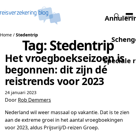
Naar de inhoud
Annuleri
MENU
Home
/
Stedentrip
Scheng
Tag:
Stedentrip
Het vroegboekseizoen is
Speciale 
begonnen: dit zijn dé
reistrends voor 2023
24 januari 2023
Door
Rob Demmers
Nederland wil weer massaal op vakantie. Dat is te zien
aan de extreme groei in het aantal vroegboekingen
voor 2023, aldus Prijsvrij/D-reizen Groep.