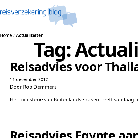
Naar de inhoud
Home
/
Actualiteiten
Tag:
Actual
Reisadvies voor Thai
11 december 2012
Door
Rob Demmers
Het ministerie van Buitenlandse zaken heeft vandaag het
Reisadvies Egypte aan