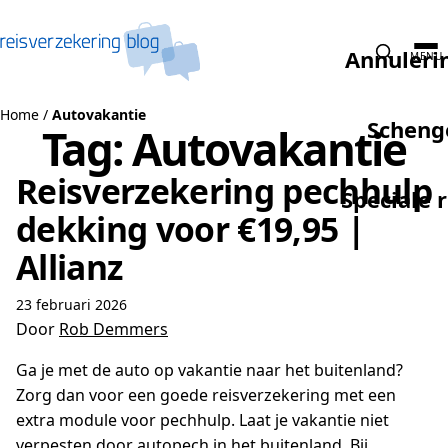
Naar de inhoud
Annuleri
MENU
Home
/
Autovakantie
Scheng
Tag:
Autovakantie
Reisverzekering pechhulp
Speciale 
dekking voor €19,95 |
Allianz
23 februari 2026
Door
Rob Demmers
Ga je met de auto op vakantie naar het buitenland?
Zorg dan voor een goede reisverzekering met een
extra module voor pechhulp. Laat je vakantie niet
verpesten door autopech in het buitenland. Bij