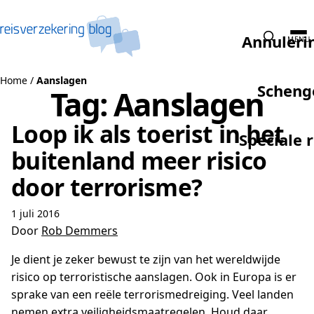
Naar de inhoud
Annuleri
MENU
Home
/
Aanslagen
Scheng
Tag:
Aanslagen
Loop ik als toerist in het
Speciale 
buitenland meer risico
door terrorisme?
1 juli 2016
Door
Rob Demmers
Je dient je zeker bewust te zijn van het wereldwijde
risico op terroristische aanslagen. Ook in Europa is er
sprake van een reële terrorismedreiging. Veel landen
nemen extra veiligheidsmaatregelen. Houd daar