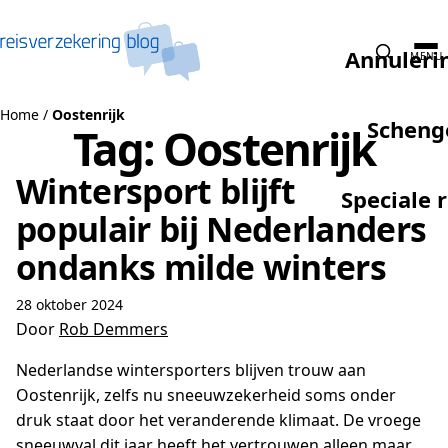
Naar de inhoud
Annuleri
MENU
Home
/
Oostenrijk
Scheng
Tag:
Oostenrijk
Wintersport blijft
Speciale 
populair bij Nederlanders
ondanks milde winters
28 oktober 2024
Door
Rob Demmers
Nederlandse wintersporters blijven trouw aan
Oostenrijk, zelfs nu sneeuwzekerheid soms onder
druk staat door het veranderende klimaat. De vroege
sneeuwval dit jaar heeft het vertrouwen alleen maar