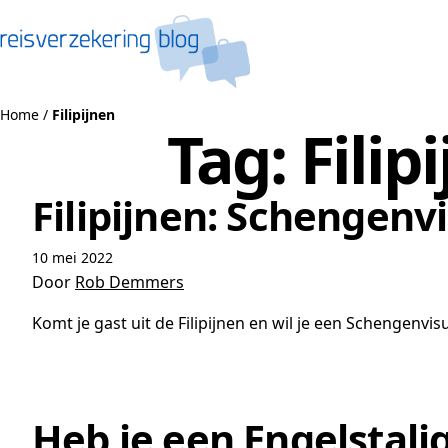
Naar de inhoud
Home
/
Filipijnen
Tag:
Filip
Filipijnen: Schengen
10 mei 2022
Door
Rob Demmers
Komt je gast uit de Filipijnen en wil je een Schengen
Heb je een Engelstali