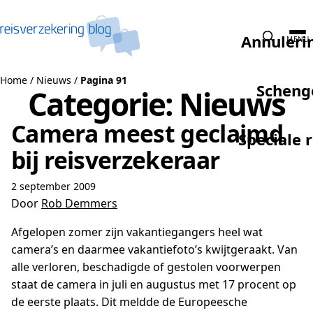
Naar de inhoud
Annuleri
MENU
Home
/
Nieuws
/
Pagina 91
Scheng
Categorie:
Nieuws
Camera meest geclaimd
Speciale 
bij reisverzekeraar
2 september 2009
Door
Rob Demmers
Afgelopen zomer zijn vakantiegangers heel wat
camera’s en daarmee vakantiefoto’s kwijtgeraakt. Van
alle verloren, beschadigde of gestolen voorwerpen
staat de camera in juli en augustus met 17 procent op
de eerste plaats. Dit meldde de Europeesche