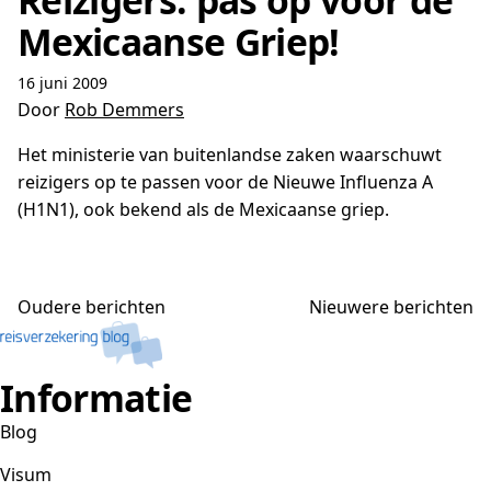
Reizigers: pas op voor de
Mexicaanse Griep!
16 juni 2009
Door
Rob Demmers
Het ministerie van buitenlandse zaken waarschuwt
reizigers op te passen voor de Nieuwe Influenza A
(H1N1), ook bekend als de Mexicaanse griep.
Berichtennavigatie
Oudere berichten
Nieuwere berichten
Informatie
Blog
Visum