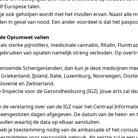
f Europese talen.
ar je ook geholpen wordt met het invullen ervan. Naast all
in geval van nood. Een ander voordeel is dat het paspo
 de Opiumwet vallen
s sterke pijnstillers, medicinale cannabis, Ritalin, Fluni
f gebruiken van opiaten namelijk streng verboden. Op overt
 zogenoemde Schengenlanden, dan kun je deze medicijnen m
 Griekenland, IJsland, Italië, Luxemburg, Noorwegen, Oosten
Slovenië en Zwitserland.
e Inspectie voor de Gezondheidszorg (IGZ). Jouw arts zal 
an de verklaring over van de IGZ naar het Centraal Inform
eengesloten dagen afgegeven. De datum van de heen- en te
ullen waarbij de data op elkaar aansluiten.
heb je toestemming nodig van de ambassade of het consulaat
esmiddelen voor persoonlijk gebruik. Als eerste zul je een