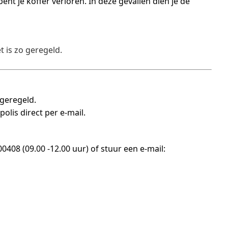
nt je koffer verloren. In deze gevallen dien je de
t is zo geregeld.
 geregeld.
polis direct per e-mail.
408 (09.00 -12.00 uur) of stuur een e-mail: