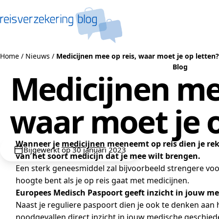
Naar de inhoud
Home
/
Nieuws
/
Medicijnen mee op reis, waar moet je op letten?
Blog
Medicijnen mee
waar moet je o
Wanneer je
medicijnen
meeneemt op reis dien je rek
Bijgewerkt op 30 januari 2023
van het soort medicijn dat je mee wilt brengen.
Een sterk geneesmiddel zal bijvoorbeeld strengere voo
hoogte bent als je op reis gaat met medicijnen.
Europees Medisch Paspoort geeft inzicht in jouw me
Naast je reguliere paspoort dien je ook te denken aan
noodgevallen direct inzicht in jouw medische geschiede