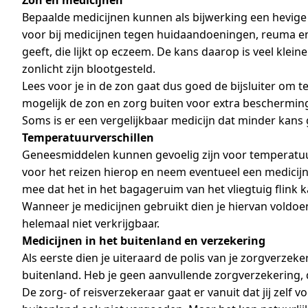
Zon en medicijnen
Bepaalde medicijnen kunnen als bijwerking een hevige
voor bij medicijnen tegen huidaandoeningen, reuma en 
geeft, die lijkt op eczeem. De kans daarop is veel klei
zonlicht zijn blootgesteld.
Lees voor je in de zon gaat dus goed de bijsluiter om 
mogelijk de zon en zorg buiten voor extra beschermi
Soms is er een vergelijkbaar medicijn dat minder kans g
Temperatuurverschillen
Geneesmiddelen kunnen gevoelig zijn voor temperatuur
voor het reizen hierop en neem eventueel een medicijn
mee dat het in het bagageruim van het vliegtuig flink
Wanneer je medicijnen gebruikt dien je hiervan voldoe
helemaal niet verkrijgbaar.
Medicijnen in het buitenland en verzekering
Als eerste dien je uiteraard de polis van je zorgverze
buitenland. Heb je geen aanvullende zorgverzekering,
De zorg- of reisverzekeraar gaat er vanuit dat jij zelf v