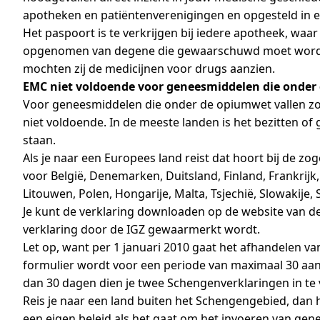
apotheken en patiëntenverenigingen en opgesteld in el
Het paspoort is te verkrijgen bij iedere apotheek, wa
opgenomen van degene die gewaarschuwd moet worden 
mochten zij de medicijnen voor drugs aanzien.
EMC niet voldoende voor geneesmiddelen die onder
Voor geneesmiddelen die onder de opiumwet vallen zoal
niet voldoende. In de meeste landen is het bezitten o
staan.
Als je naar een Europees land reist dat hoort bij de
voor België, Denemarken, Duitsland, Finland, Frankrijk,
Litouwen, Polen, Hongarije, Malta, Tsjechië, Slowakije, 
Je kunt de verklaring downloaden op de website van d
verklaring door de IGZ gewaarmerkt wordt.
Let op, want per 1 januari 2010 gaat het afhandelen v
formulier wordt voor een periode van maximaal 30 aan
dan 30 dagen dien je twee Schengenverklaringen in te v
Reis je naar een land buiten het Schengengebied, dan 
een eigen beleid als het gaat om het invoeren van gene