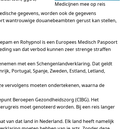
Medicijnen mee op reis
e medische gegevens, worden ook de gegevens
ort wantrouwige douanebeambten gerust kan stellen,
trazepam en Rohypnol is een Europees Medisch Paspoort
reding van dat verbod kunnen zeer strenge straffen
eenemen met een Schengenlandverklaring. Dat geldt
rijk, Portugal, Spanje, Zweden, Estland, Letland,
deze vervolgens moeten ondertekenen, waarna de
atiepunt Beroepen Gezondheidszorg (CIBG). Het
rugreis moet genoteerd worden. Bij een reis langer
 van dat land in Nederland. Elk land heeft namelijk
 verklaring moeten hebben van je arts. Zonder deze