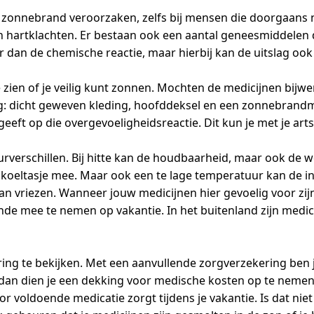
 zonnebrand veroorzaken, zelfs bij mensen die doorgaans n
hartklachten. Er bestaan ook een aantal geneesmiddelen da
ner dan de chemische reactie, maar hierbij kan de uitslag o
te zien of je veilig kunt zonnen. Mochten de medicijnen bij
ng: dicht geweven kleding, hoofddeksel en een zonnebrand
eeft op die overgevoeligheidsreactie. Dit kun je met je art
verschillen. Bij hitte kan de houdbaarheid, maar ook de 
koeltasje mee. Maar ook een te lage temperatuur kan de in
 kan vriezen. Wanneer jouw medicijnen hier gevoelig voor zi
nde mee te nemen op vakantie. In het buitenland zijn medi
kering te bekijken. Met een aanvullende zorgverzekering ben
 dan dien je een dekking voor medische kosten op te nemen
oor voldoende medicatie zorgt tijdens je vakantie. Is dat niet