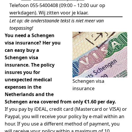
Telefoon 055-5400408 (09:00 – 12:00 uur op
werkdagen). Wij zitten voor je klaar.
Let op: de onderstaande tekst is niet meer van
toepassing!
You need a Schengen
visa insurance? Her you
can easy buy a
Schengen visa
insurance. The policy
insures you for
unexpected medical
Schengen visa
expenses in the
insurance
Netherlands and the
Schengen area covered from only €1.60 per day.
If you pay by iDEAL, credit card (Mastercard or VISA) or
Paypal, you will receive your policy by e-mail within an
hour. If you use a different method of payment, you
will receive your policy within a maximum of 10