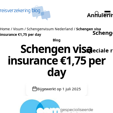
Naar de inhoud
Annuleri
MENU
Home
/
Visum
/
Schengenvisum Nederland
/
Schengen visa
Scheng
insurance €1,75 per day
Blog
Schengen visa
Speciale 
insurance €1,75 per
day
Bijgewerkt op 1 juli 2025