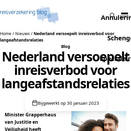
Naar de inhoud
Annuleri
MENU
Home
/
Nieuws
/
Nederland versoepelt inreisverbod voor
Scheng
langeafstandsrelaties
Blog
Nederland versoepelt
Speciale 
inreisverbod voor
langeafstandsrelaties
Bijgewerkt op 30 januari 2023
Minister Grapperhaus
van Justitie en
Veiligheid heeft