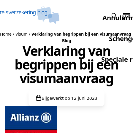
Naar de inhoud
Annuleri
MENU
Home
/
Visum
/
Verklaring van begrippen bij een visumaanvraag
Scheng
Blog
Verklaring van
Speciale 
begrippen bij een
visumaanvraag
Bijgewerkt op 12 juni 2023