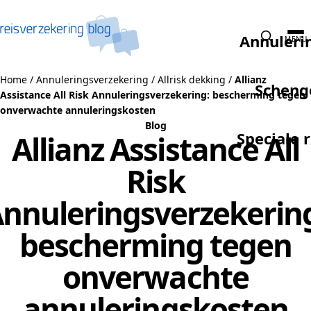
Naar de inhoud
Annuleri
MENU
Home
/
Annuleringsverzekering
/
Allrisk dekking
/
Allianz
Scheng
Assistance All Risk Annuleringsverzekering: bescherming tegen
onverwachte annuleringskosten
Blog
Speciale 
Allianz Assistance All
Risk
nnuleringsverzekerin
bescherming tegen
onverwachte
annuleringskosten