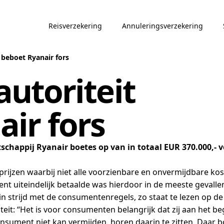
Reisverzekering
Annuleringsverzekering
beboet Ryanair fors
utoriteit
ir fors
chappij Ryanair boetes op van in totaal EUR 370.000,- vo
 prijzen waarbij niet alle voorzienbare en onvermijdbare k
nt uiteindelijk betaalde was hierdoor in de meeste gevallen
in strijd met de consumentenregels, zo staat te lezen op d
t: “Het is voor consumenten belangrijk dat zij aan het beg
consument niet kan vermijden, horen daarin te zitten. Daa