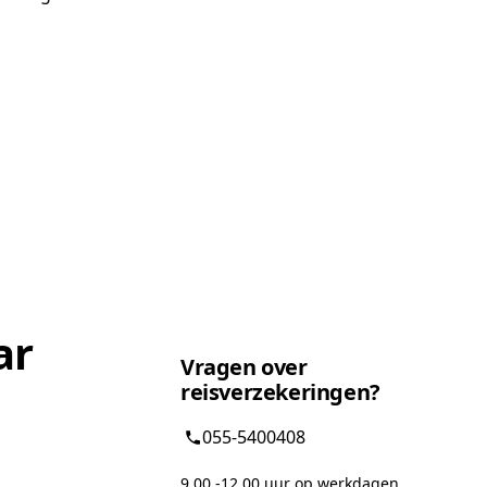
ar
Vragen over
reisverzekeringen?
055-5400408
9.00 -12.00 uur op werkdagen