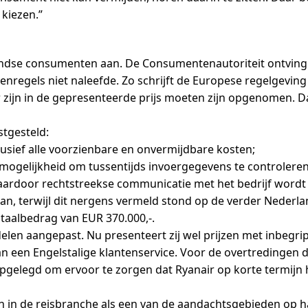
kiezen.”
landse consumenten aan. De Consumentenautoriteit ontving 
regels niet naleefde. Zo schrijft de Europese regelgeving v
 zijn in de gepresenteerde prijs moeten zijn opgenomen. 
stgesteld:
clusief alle voorzienbare en onvermijdbare kosten;
ogelijkheid om tussentijds invoergegevens te controleren 
aardoor rechtstreekse communicatie met het bedrijf wordt 
aan, terwijl dit nergens vermeld stond op de verder Nederla
otaalbedrag van EUR 370.000,-.
elen aangepast. Nu presenteert zij wel prijzen met inbegr
an een Engelstalige klantenservice. Voor de overtredingen d
pgelegd om ervoor te zorgen dat Ryanair op korte termi
n in de reisbranche als een van de aandachtsgebieden op 