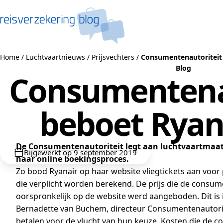
Naar de inhoud
Home
/
Luchtvaartnieuws
/
Prijsvechters
/
Consumentenautoriteit 
Blog
Consumentena
beboet Ryana
De
Consumentenautoriteit
legt aan luchtvaartmaats
Bijgewerkt op 9 september 2019
haar online boekingsproces.
Zo bood Ryanair op haar website vliegtickets aan voor
die verplicht worden berekend. De prijs die de consume
oorspronkelijk op de website werd aangeboden. Dit is 
Bernadette van Buchem, directeur Consumentenautoritei
betalen voor de vlucht van hun keuze. Kosten die de 